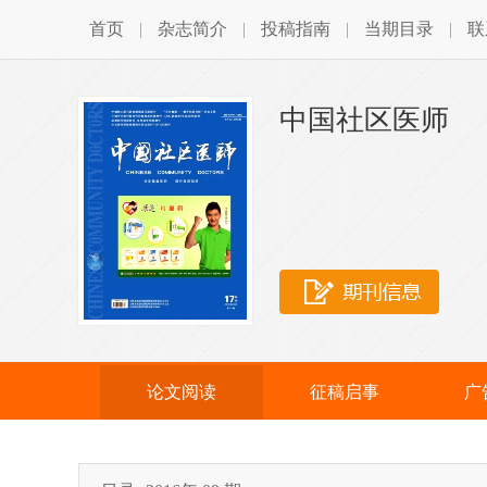
首页
|
杂志简介
|
投稿指南
|
当期目录
|
联
中国社区医师
论文阅读
征稿启事
广